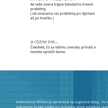
Ak vaše zviera trápia žalúdočno črevné
problémy
( od zvracania cez problémy pri dýchaní
až po hnačku )
a rôzne iné...
Čokoľvek, čo sa Vášmu zvieraťu prihodí a
neviete vyriešiť doma.
Ambulancia VETone je zameraná na urgentné stavy. Po si
pokryjeme široké spektrum prípadov, ktoré vyžadujú okam