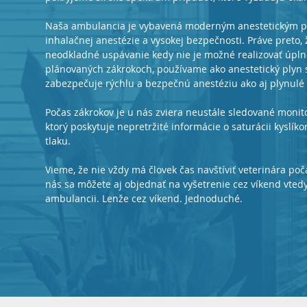
Naša ambulancia je vybavená moderným anestetickým prí
inhalačnej anestézie a vysokej bezpečnosti. Práve preto,
neodkladné uspávanie kedy nie je možné realizovať úpln
plánovaných zákrokoch, používame ako anestetický plyn s
zabezpečuje rýchlu a bezpečnú anestéziu ako aj plynulé 
Počas zákrokov je u nás zviera neustále sledované monit
ktorý poskytuje nepretržité informácie o saturácii kyslík
tlaku.
Vieme, že nie vždy má človek čas navštíviť veterinára po
nás sa môžete aj objednať na vyšetrenie cez víkend vtedy
ambulancii. Lenže cez víkend. Jednoduché.