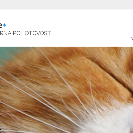
rý
e
+
ÁRNA POHOTOVOSŤ
D