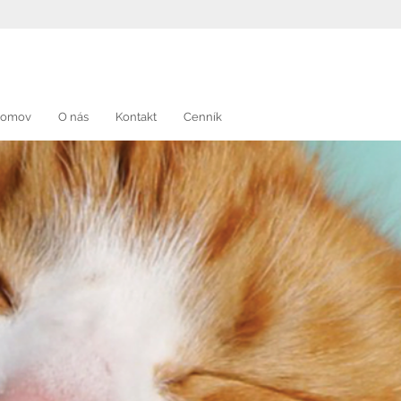
chlo sa objednať: 0911 68 11 68
omov
O nás
Kontakt
Cenník