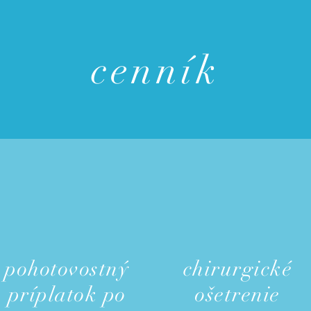
cenník
pohotovostný
chirurgické
príplatok po
ošetrenie