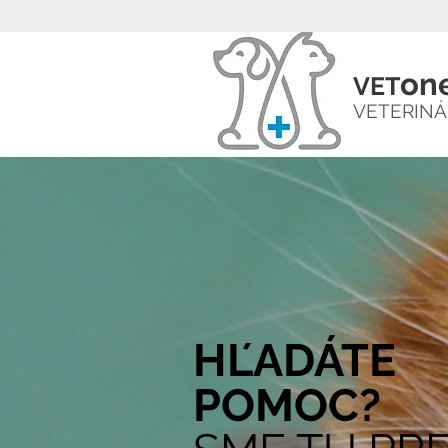
on
VET
VETERIN
HĽADÁTE
POMOC?